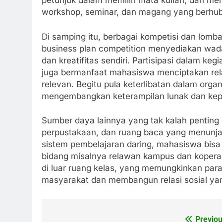
petunjuk dalam memilih mata kuliah, dan men
workshop, seminar, dan magang yang berhubun
Di samping itu, berbagai kompetisi dan lomb
business plan competition menyediakan w
dan kreatifitas sendiri. Partisipasi dalam ke
juga bermanfaat mahasiswa menciptakan rela
relevan. Begitu pula keterlibatan dalam org
mengembangkan keterampilan lunak dan ke
Sumber daya lainnya yang tak kalah penting a
perpustakaan, dan ruang baca yang menunjang
sistem pembelajaran daring, mahasiswa bisa b
bidang misalnya relawan kampus dan kope
di luar ruang kelas, yang memungkinkan par
masyarakat dan membangun relasi sosial yan
Previou
Post