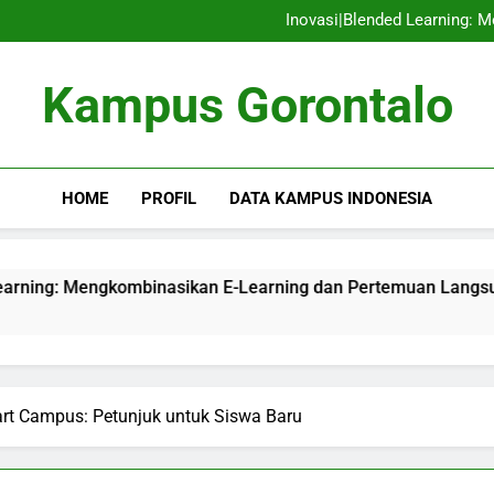
Tempat Inspiratif: Mengemban
Inovasi|Blended Learning: 
Inovasi dalam Agribisn
Inovasi dalam Agribis
Tempat Inspiratif: Mengemban
Kampus Gorontalo
Inovasi|Blended Learning: 
Inovasi dalam Agribisn
Inovasi dalam Agribis
HOME
PROFIL
DATA KAMPUS INDONESIA
Mengkombinasikan E-Learning dan Pertemuan Langsung
t Campus: Petunjuk untuk Siswa Baru