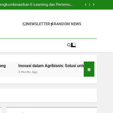
gkan Kreatifitas di Institut Seni dan Budaya
Mengkombinasikan E-Learning dan Pertemuan
Langsung
is: Solusi untuk Tantangan Pertanian Modern
nis: Solusi bagi Tantangan Pertanian Modern
gkan Kreatifitas di Institut Seni dan Budaya
Mengkombinasikan E-Learning dan Pertemuan
NEWSLETTER
RANDOM NEWS
Langsung
is: Solusi untuk Tantangan Pertanian Modern
nis: Solusi bagi Tantangan Pertanian Modern
Inovasi dalam Agribisnis: Solusi untuk Tantangan Pertanian M
3 Months Ago