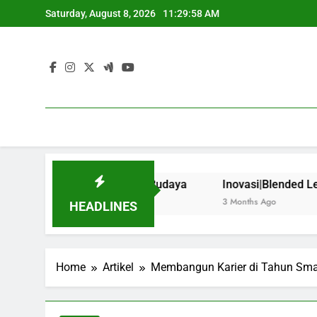
Skip
Saturday, August 8, 2026
11:29:59 AM
to
content
i Institut Seni dan Budaya
Inovasi|Blended Learning: 
3 Months Ago
HEADLINES
Home
Artikel
Membangun Karier di Tahun Smar