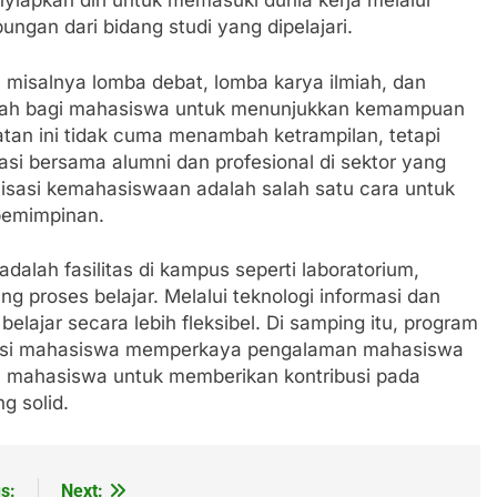
yiapkan diri untuk memasuki dunia kerja melalui
gan dari bidang studi yang dipelajari.
a misalnya lomba debat, lomba karya ilmiah, dan
adah bagi mahasiswa untuk menunjukkan kemampuan
giatan ini tidak cuma menambah ketrampilan, tetapi
si bersama alumni dan profesional di sektor yang
anisasi kemahasiswaan adalah salah satu cara untuk
pemimpinan.
dalah fasilitas di kampus seperti laboratorium,
 proses belajar. Melalui teknologi informasi dan
elajar secara lebih fleksibel. Di samping itu, program
rasi mahasiswa memperkaya pengalaman mahasiswa
a mahasiswa untuk memberikan kontribusi pada
g solid.
s:
Next: