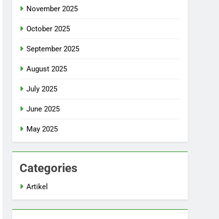
November 2025
October 2025
September 2025
August 2025
July 2025
June 2025
May 2025
Categories
Artikel