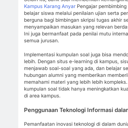
Kampus Karang Anyar
Pengajar pembimbing 
belajar siswa melalui penilaian ujian serta p
berguna bagi bimbingan skripsi tugas akhir
menyampaikan masukan yang relevan berdasar
Ini juga bermanfaat pada penilai mutu intern
semua jurusan.
Implementasi kumpulan soal juga bisa mendo
lebih. Dengan situs e-learning di kampus, si
menjawab soal-soal yang ada, dan belajar s
hubungan alumni yang memberikan memberik
memahami materi yang lebih lebih kompleks. 
kumpulan soal tidak hanya meningkatkan kual
di area kampus.
Penggunaan Teknologi Informasi dala
Pemanfaatan inovasi teknologi di dalam du